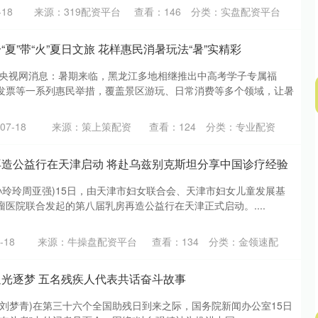
18
来源：319配资平台
查看：
146
分类：
实盘配资平台
“夏”带“火”夏日文旅 花样惠民消暑玩法“暑”实精彩
 央视网消息：暑期来临，黑龙江多地相继推出中高考学子专属福
发票等一系列惠民举措，覆盖景区游玩、日常消费等多个领域，让暑
7-18
来源：策上策配资
查看：
124
分类：
专业配资
深证成指
14311.01
02%
200.89
1.42%
再造公益行在天津启动 将赴乌兹别克斯坦分享中国诊疗经验
者 孙玲玲周亚强)15日，由天津市妇女联合会、天津市妇女儿童发展基
医院联合发起的第八届乳房再造公益行在天津正式启动。....
-18
来源：牛操盘配资平台
查看：
134
分类：
金领速配
追光逐梦 五名残疾人代表共话奋斗故事
 (刘梦青)在第三十六个全国助残日到来之际，国务院新闻办公室15日