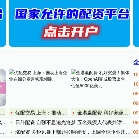
10
10
09
09
优配交易 上海：推动上海企业在细分赛道实现领跑
金港赢配资 利好突袭！集体大涨！OpenAI完成股票出售 估
09
销
日斗配资 自强不息追光逐梦 五名残疾人代表共话奋斗故事
09
涨配资 关税风暴下穆迪拉响警报，上调全球企业违约预测至3.1
09