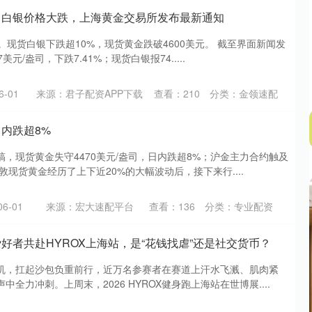
、白银价格大跌，上海黄金交易所发布最新通知
。现货白银下跌超10%，现货黄金跌破4600美元。 截至界面新闻发
美元/盎司，下跌7.41%；现货白银报74.....
-01
来源：君子配资APP下载
查看：
210
分类：
金领速配
内跌超8%
，现货黄金失守4470美元/盎司，日内跌超8%；沪金主力合约触及
敦现货黄金经历了上下近20%的大幅波动后，接下来行....
6-01
来源：宏大速配平台
查看：
136
分类：
专业配资
好者共赴HYROX上海站，是“花钱找虐”还是社交货币？
机，扛起沙包负重前行，近万名参赛者在赛道上汗水飞溅、肌肉紧
全力冲刺。上周末，2026 HYROX健身跑上海站在世博展....