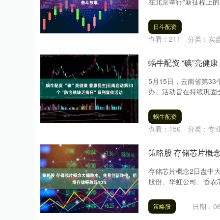
在北京举行“新征程上的
日斗配资
查看：
211
分类：
实
蜗牛配资 “碘”亮健
5月15日，云南省第3
办。活动旨在持续巩固全
蜗牛配资
查看：
156
分类：
专
策略股 存储芯片概
存储芯片概念2日盘中
股份、华虹公司、香农芯
日期：06
策略股