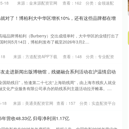
5-18
来源：金来源配资官网
查看：
162
分类：
金领速配
场就对了！博柏利大中华区增长10%，还有这些品牌都在增
端品牌博柏利（Burberry）交出成绩单时，大中华区的业绩打出了
时间5月14日，博柏利发布了截至2026年3月2....
18
来源：方道配资APP下载
查看：
148
分类：
专业配资
朋友走进新闻出版博物馆，残健融合系列活动在沪温情启动
“全国助残日”，恰逢第二十七次“上海助残周”，由上海市残疾人就业
文化产业服务有限公司承办的助残系列主题活动拉开帷幕。....
-18
来源：美通美配资官网
查看：
157
分类：
实盘配资平台
年营收48.33亿 归母净利润1.17亿