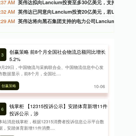
:37 AM
英伟达拟向Lancium投资至多30亿美元，支持AI数据中心电力基础设施
据报道
:32 AM
英伟达已同意向Lancium投资20亿美元，若Lancium获取更多电力，英伟达将再投入10亿美元。
英伟达
:29 AM
英伟达将向黑石集团支持的电力公司Lancium投资最多30亿美元，该公司是Stargate的幕后电力供应商。
英伟达
创赢策略 前8个月全国社会物流总额同比增长
3
5.2%
9月29日，中国物流与采购联合会、中国物流信息中心发
布数据显示，前8个月，全国社....
创赢策略
10-06
钱掌柜 【12315投诉公示】安踏体育新增11件
6
投诉公示，涉
本站消息钱掌柜，根据12315消费者投诉信息公示平台数
据，安踏体育新增11件消费....