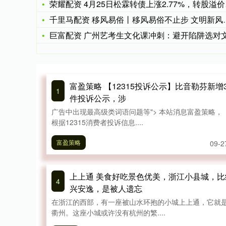
荣耀配资 4月25日松霖转债上涨2.77%，转股溢价率5.0
千里马配资 移风易俗丨移风易俗不止步 文明新风润万家
巨富配资 广州艺考生文化课冲刺：避开陷阱选对文化课机构，助
富盈策略 【12315投诉公示】比音勒芬新增
1
件投诉公示，涉
广告中出现最高级类词语问题等"> 本站消息富盈策略，
根据12315消费者投诉信息....
富盈策略
09-2
上上通 美食好吃景色优美，浙江小县城，比
4
兴安逸，是被人遗忘
在浙江的西部，有一座被山水环抱的小城上上通，它就
衢州。这座小城或许没有杭州的繁....