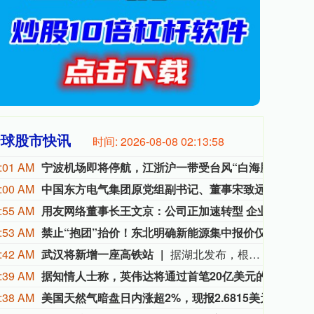
全球股市快讯
时间:
2026-08-08 02:13:59
:01 AM
宁波机场即将停航，江浙沪一带受台风“白海豚”影响航班取消率高
受第
:00 AM
中国东方电气集团原党组副书记、董事宋致远被查
中国
:55 AM
用友网络董事长王文京：公司正加速转型 企业AI业务占比快速提升
8月7
:53 AM
禁止“抱团”抬价！东北明确新能源集中报价仅限同省同集团
据中
:42 AM
武汉将新增一座高铁站
据湖北发布，根据《新建合肥至武汉高速铁路长江新区站站房工程及天河站站区相关工程HWZF-1(HBSJ-202401TL-010023001)资审文件公告》，长江新区站计划开工时间和竣工时间均已明确：计划开工日期2026年9月1日，计划竣工日期2028年6月30日，计划工期668日历天。长江新区站位于武汉中北部，北靠黄陂区，南依长江新城。车站西距武汉天河站22.86km，东距红安站24.726km。
:39 AM
据知情人士称，英伟达将通过首笔20亿美元的投资获得Lancium 20%的股权，如果Lancium达到某些阈值，其持股比例可能随再追加的10亿美元投资而增加。
据知情
:38 AM
美国天然气暗盘日内涨超2%，现报2.6815美元。
美国天