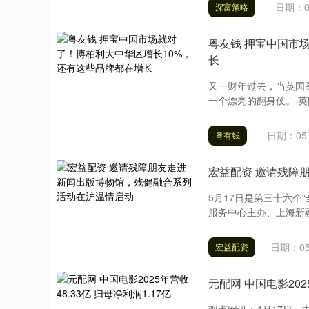
日期：0
深富策略
粤友钱 押宝中国市
长
又一财年过去，当英国高
一个漂亮的翻身仗。 英国
日期：05-
粤有钱
宏益配资 邀请残障
5月17日是第三十六个
服务中心主办、上海新融
日期：05
宏益配资
元配网 中国电影2025