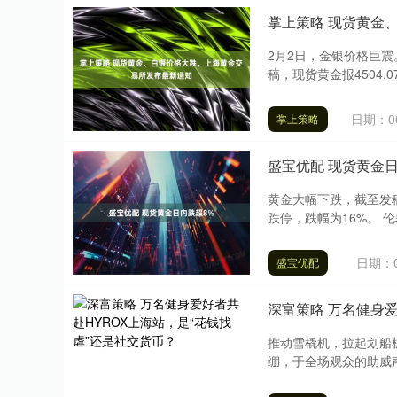
掌上策略 现货黄金
2月2日，金银价格巨震
稿，现货黄金报4504.07
日期：06
掌上策略
盛宝优配 现货黄金日
黄金大幅下跌，截至发稿
跌停，跌幅为16%。 伦
日期：0
盛宝优配
深富策略 万名健身爱
推动雪橇机，拉起划船
绷，于全场观众的助威声中