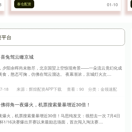
泰仓配资
3
01-10
资平台
！喜兔驾云瞰京城
8点，夕阳余晖尚未散尽，北京国贸上空惊现奇景——一朵流云竟幻化成
食，憨态可掬，仿佛在驾云溜达。 夜幕渐浓，京城灯火次....
-18
来源：辉煌配资APP下载
查看：
90
分类：
金领速配
马佛得角一夜爆火，机票搜索量暴增近30倍！
爆火，机票搜索量暴增近30倍！马思纯发文：很想去一次 7月4日
杯1/16决赛爆出开赛以来最励志场面，首次闯入淘汰赛....