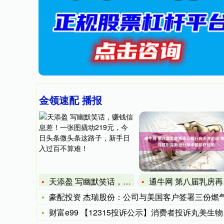
金领速配 播报
天添盈 写幽默笑话，赚钱信息差！一张图撬动219元，今日头条
通牛网 第八届乳房再造公益行在天津启动 将赴乌兹别克斯坦分享
豪配投资 杰瑞股份：公司与美国客户签署三份燃气轮机发电机组
财富e99 【12315投诉公示】消费者投诉丸美生物不履行自