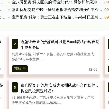
金八号配资 科技巨头的“黄金时代”：微软和苹果冲破“4万亿”
09
嘉汇优配交易 中欧上证科创板综合指数增强A,中欧上证科创板综
09
力
宝尚配资 科尔：勇士正在走下坡路，与格林已互相道歉
09
3
通盈证券 6个步骤就可以把Excel表格内容自动
2
生成多条tx
利用xlsx等格式的Excel表格，将其中数据内容批量生成
多条txt记事本文件，....
通盈证券
7
12-08
绍
泰仓配资 广汽埃安成为永州队战略合作伙伴，
5
将全民投票送球员1
是
1月9日泰仓配资，广汽埃安和永州文旅官方宣布，广汽
埃安正式成为永州足球队2026....