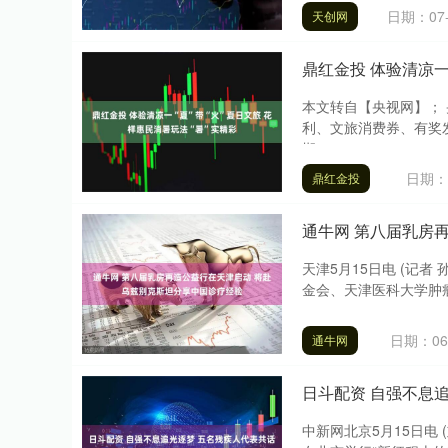
日期：07-
天创网
鼎红金投 体验清凉一
本文转自【央视网】；
利、文旅消费券、有奖
期....
日期：0
鼎红金投
上证指数
3940.04
.40
2.13%
39.68
1.
通牛网 第八届乳房
天津5月15日电 (记
金会、天津医科大学肿瘤
日期：06
通牛网
日斗配资 自强不息
中新网北京5月15日电