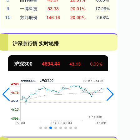
9
一博科技
53.33
20.01%
17.26%
10
方邦股份
146.16
20.00%
7.68%
沪深京行情 实时轮播
沪深300
4694.44
北
43.13
0.93%