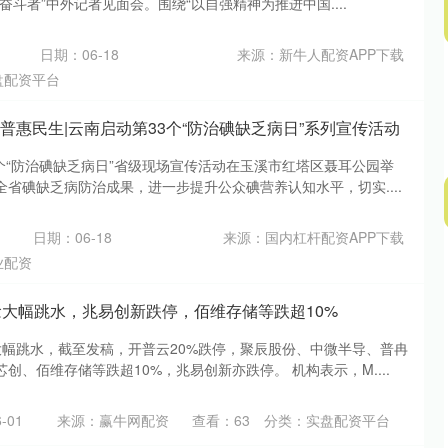
奋斗者”中外记者见面会。围绕“以自强精神为推进中国....
日期：06-18
来源：新牛人配资APP下载
盘配资平台
康 普惠民生|云南启动第33个“防治碘缺乏病日”系列宣传活动
3个“防治碘缺乏病日”省级现场宣传活动在玉溪市红塔区聂耳公园举
省碘缺乏病防治成果，进一步提升公众碘营养认知水平，切实....
日期：06-18
来源：国内杠杆配资APP下载
业配资
念大幅跳水，兆易创新跌停，佰维存储等跌超10%
大幅跳水，截至发稿，开普云20%跌停，聚辰股份、中微半导、普冉
创、佰维存储等跌超10%，兆易创新亦跌停。 机构表示，M....
-01
来源：赢牛网配资
查看：
63
分类：
实盘配资平台