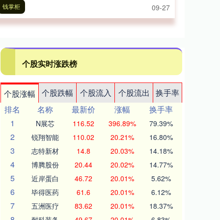
钱掌柜
09-27
个股实时涨跌榜
个股跌幅
个股流入
个股流出
换手率
个股涨幅
排名
名称
最新价
涨幅
换手率
1
N展芯
116.52
396.89%
79.39%
2
锐翔智能
110.02
20.21%
16.80%
3
志特新材
14.8
20.03%
14.18%
4
博腾股份
20.44
20.02%
14.77%
5
近岸蛋白
46.72
20.01%
5.62%
6
毕得医药
61.6
20.01%
6.12%
7
五洲医疗
83.62
20.01%
18.37%
8
耐科装备
49.67
20.01%
6.83%