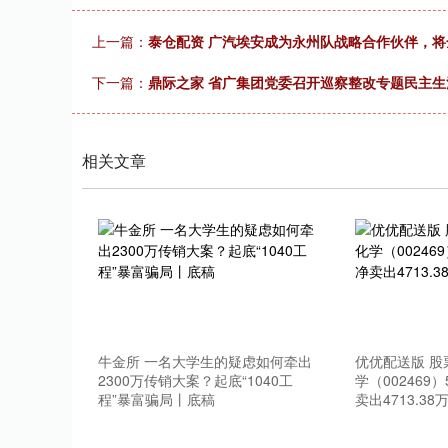
深证成指
14311.01
.68
1.02%
200.89
1
上一篇：
泰仓配资 广汽埃安成为永州队战略合作伙伴，将
下一篇：
鼎际之家 省广集团党委召开巡察整改专题民主生
相关文章
牛金所 一名大学生的疑虑如何牵出
优优配送版 
2300万传销大案？起底“1040工
学（002469
程”暴富骗局丨底稿
卖出4713.38