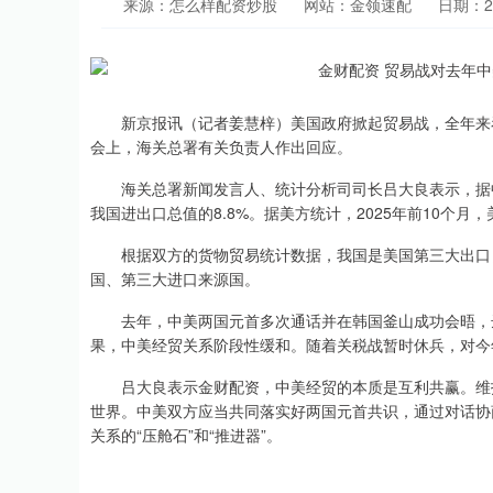
来源：怎么样配资炒股
网站：金领速配
日期：202
新京报讯（记者姜慧梓）美国政府掀起贸易战，全年来看
会上，海关总署有关负责人作出回应。
海关总署新闻发言人、统计分析司司长吕大良表示，据中国
我国进出口总值的8.8%。据美方统计，2025年前10个月，
根据双方的货物贸易统计数据，我国是美国第三大出口目
国、第三大进口来源国。
去年，中美两国元首多次通话并在韩国釜山成功会晤，达
果，中美经贸关系阶段性缓和。随着关税战暂时休兵，对今
吕大良表示金财配资，中美经贸的本质是互利共赢。维护
世界。中美双方应当共同落实好两国元首共识，通过对话协
关系的“压舱石”和“推进器”。