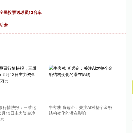
沪深300
4694.44
.42%
43.13
0.93%
全民投票送球员13台车
活会
股票行情快报：三维化
牛客栈 肖远企：关注AI对整个金融
）5月13日主力资金净
结构变化的潜在影响
万元