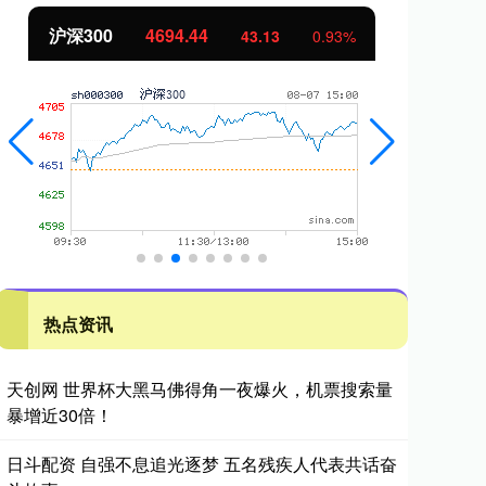
北证50
1134.24
创
11.37
1.01%
热点资讯
天创网 世界杯大黑马佛得角一夜爆火，机票搜索量
暴增近30倍！
日斗配资 自强不息追光逐梦 五名残疾人代表共话奋