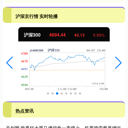
沪深京行情 实时轮播
北证50
1134.24
43.13
0.93%
1
热点资讯
天创网 世界杯大黑马佛得角一夜爆火，机票搜索量暴增近