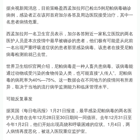
据央视新闻消息，目前策略盈西孟加拉邦已检出5例尼帕病毒确诊
病例，感染者正在该邦首府加尔各答及周边医院接受治疗，其中一
名患者病情危重。
西孟加拉邦一名卫生官员表示，加尔各答附近一家私立医院的两名
医护人员是本次疫情中最早被确诊的患者，他们极有可能是从此前
一名出现严重呼吸道症状的患者那里感染病毒。该患者在接受尼帕
病毒检测前就已去世。
世界卫生组织官网介绍，尼帕病毒是一种人畜共患病毒。该病毒能
通过动物或受污染的食物传染人类，也可能直接“人传人”。尼帕病
毒的病死率为40%—75%。这一数据会在不同地方的疫情间有所差
异，取决于当地的流行病学监测能力和临床管理水平。
可能反复暴发
据英国《每日电讯报》1月21日报道，最早感染尼帕病毒的两名医
护人员曾在去年12月28日至30日期间一同值班。去年12月31日至
今年1月2日，他们开始出现高烧和呼吸困难的症状。1月4日，两
人病情再度恶化，被送入医院重症监护室。