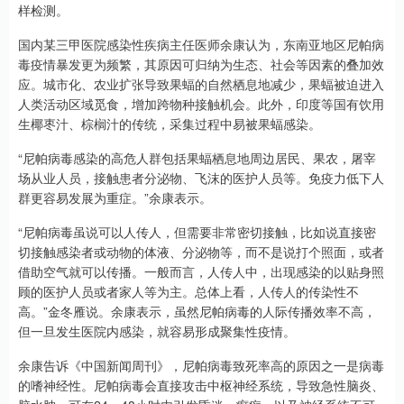
样检测。
国内某三甲医院感染性疾病主任医师余康认为，东南亚地区尼帕病
毒疫情暴发更为频繁，其原因可归纳为生态、社会等因素的叠加效
应。城市化、农业扩张导致果蝠的自然栖息地减少，果蝠被迫进入
人类活动区域觅食，增加跨物种接触机会。此外，印度等国有饮用
生椰枣汁、棕榈汁的传统，采集过程中易被果蝠感染。
“尼帕病毒感染的高危人群包括果蝠栖息地周边居民、果农，屠宰
场从业人员，接触患者分泌物、飞沫的医护人员等。免疫力低下人
群更容易发展为重症。”余康表示。
“尼帕病毒虽说可以人传人，但需要非常密切接触，比如说直接密
切接触感染者或动物的体液、分泌物等，而不是说打个照面，或者
借助空气就可以传播。一般而言，人传人中，出现感染的以贴身照
顾的医护人员或者家人等为主。总体上看，人传人的传染性不
高。”金冬雁说。余康表示，虽然尼帕病毒的人际传播效率不高，
但一旦发生医院内感染，就容易形成聚集性疫情。
余康告诉《中国新闻周刊》，尼帕病毒致死率高的原因之一是病毒
的嗜神经性。尼帕病毒会直接攻击中枢神经系统，导致急性脑炎、