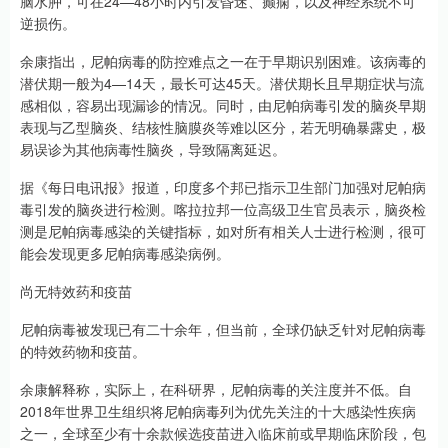
脑水肿，可在24—48小时内引发昏迷、癫痫，以及神经系统不可
逆损伤。
余康指出，尼帕病毒的防控难点之一在于早期识别困难。该病毒的
潜伏期一般为4—14天，最长可达45天。潜伏期长且早期症状与流
感相似，容易出现漏诊的情况。同时，由尼帕病毒引发的脑炎早期
表现与乙型脑炎、结核性脑膜炎等难以区分，若无明确暴露史，极
易误诊为其他病毒性脑炎，导致隔离延迟。
据《每日电讯报》报道，印度多个邦已指示卫生部门加强对尼帕病
毒引发的脑炎进行检测。喀拉拉邦一位高级卫生官员表示，脑炎检
测是尼帕病毒感染的关键指标，如对所有相关人士进行检测，很可
能会发现更多尼帕病毒感染病例。
尚无特效药和疫苗
尼帕病毒被发现已有二十余年，但当前，全球仍缺乏针对尼帕病毒
的特效药物和疫苗。
余康解释称，实际上，在科研界，尼帕病毒的关注度并不低。自
2018年世界卫生组织将尼帕病毒列为优先关注的十大感染性疾病
之一，全球至少有十余款候选疫苗进入临床前或早期临床阶段，包