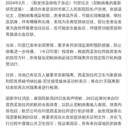
2024年2月，《新发传染病电子杂志》刊登论文《尼帕病毒的最新
研究进展》，通讯作者是深圳市第三人民医院院长卢洪洲。依据该
论文，尼帕病毒感染初期，患者体温升高，可能出现喉咙痛、呕吐
及肌痛，伴有嗜睡和头痛，表现为非典型肺炎症状。部分患者会发
展为急性呼吸窘迫综合征，也可能发生败血症，伴随肾功能受损和
胃肠道出血症状。
当前，印度已发布全国警报，要求各邦加强监测和预防措施，防止
病毒进一步传播。《今日印度》报道称，根据西孟加拉邦政府发布
的指导方针，所有疑似尼帕病例必须立即隔离并在指定医疗机构接
受治疗。
目前，当地已有近百人被要求居家隔离。西孟加拉邦卫生与家庭福
利部首席秘书纳拉扬·尼甘接受媒体采访时表示，将在21天隔离期
结束前再次对隔离者进行检测。
据新华社消息，泰国民航局25日发表声明称，26日起将对来自印
度西孟加拉邦的航班全面筛查，以防止尼帕病毒输入泰国。筛查内
容包括：航空公司在印度西孟加拉邦进行初步筛查，如发现旅客出
现需要检测的症状，将要求其在出发前提供相关证明文件，并在飞
行过程中遵循公共卫生指引；抵达泰国后，所有来自该地区的旅客