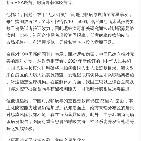
括mRNA疫苗、腺病毒载体疫苗等。
他指出，问题不在于“无人研究”，而是尼帕病毒疫情呈零星暴发，
每年病例数有限，全球年报告仅10—50例。传统Ⅲ期临床试验需要
数千例受试者验证效力，因此尼帕病毒相关研究通常难以招募足够
病例。此外，制药企业需考虑投资回报率，低发病率疾病的疫苗，
市场规模小、利润预期低，导致私营企业投入意愿不足。
余康对《中国新闻周刊》表示，面对尼帕病毒，中国已建立相对完
善的应对机制。从政策框架看，2024年新修订的《中华人民共和
国国境卫生检疫法》明确将尼帕病毒纳入出入境监测目录。海关对
来自疫区的入境人员实施筛查，发现疑似病例将立即采取隔离措施
并转送指定医疗机构。在监测体系方面，我国三级以上综合医院及
口岸疾控中心配备病毒核酸检测能力，可随时开展相应病毒监测。
但他也指出，中国对尼帕病毒的重视更多体现在“防输入”层面，本
土化防控能力建设仍需加强。认知层面上，南方果蝠分布区的居民
对感染风险认知不足，存在行为暴露风险。此外，由于我国尚无确
诊病例报告，医院对重症患者的呼吸支持、神经系统并发症处理等
缺乏实战经验。
（应受访者要求策略盈，文中余康为化名）