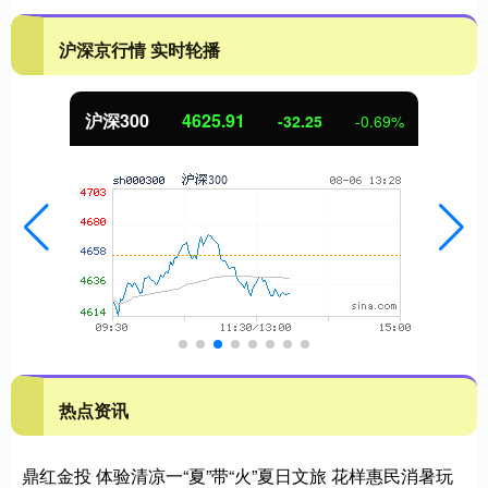
沪深京行情 实时轮播
沪深300
4625.91
-32.25
-0.69%
热点资讯
鼎红金投 体验清凉一“夏”带“火”夏日文旅 花样惠民消暑玩