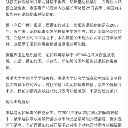
须接受体温检测并填写健康申报表，航班抵达机场后，在廊桥区域
设立筛查点。泰国看守总理兼内政部长阿努廷25日表示，泰国尚未
报告任何尼帕病毒感染病例。
据《今日印度》报道，西孟加拉邦上一次报告尼帕病例是在2007
年。近年来，尼帕病毒引发的疫情主要发生在印度西南部的喀拉拉
邦。在较长的时间间隔之下，本次疫情的出现为西孟加拉邦敲响警
钟，这显示了尼帕病毒疫情反复暴发的可能性。
据世界卫生组织信息，尼帕病毒最早于1999年在马来西亚被发
现。此后，孟加拉国、菲律宾、新加坡等国均报告过尼帕病毒疫
情。
香港大学生物医学学院教授、香港大学研究学院高级副院长金冬雁
接受媒体采访时表示，过往的这几次尼帕病毒疫情，暴发的规模并
不大。目前的情况跟以往相比并没有明显差别，不需要过分紧张。
容易出现漏诊
果蝠是尼帕病毒的自然宿主。在2001年的孟加拉国尼帕病毒疫情
中，被果蝠尿液或唾液污染的水果制品是最可能的感染源。据央视
新闻消息，当前西孟加拉邦已要求该邦多个动物园对圈养的蝙蝠采