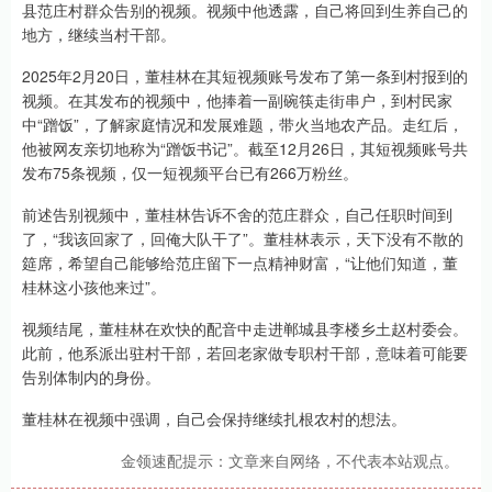
县范庄村群众告别的视频。视频中他透露，自己将回到生养自己的
地方，继续当村干部。
2025年2月20日，董桂林在其短视频账号发布了第一条到村报到的
视频。在其发布的视频中，他捧着一副碗筷走街串户，到村民家
中“蹭饭”，了解家庭情况和发展难题，带火当地农产品。走红后，
他被网友亲切地称为“蹭饭书记”。截至12月26日，其短视频账号共
发布75条视频，仅一短视频平台已有266万粉丝。
前述告别视频中，董桂林告诉不舍的范庄群众，自己任职时间到
了，“我该回家了，回俺大队干了”。董桂林表示，天下没有不散的
筵席，希望自己能够给范庄留下一点精神财富，“让他们知道，董
桂林这小孩他来过”。
视频结尾，董桂林在欢快的配音中走进郸城县李楼乡土赵村委会。
此前，他系派出驻村干部，若回老家做专职村干部，意味着可能要
告别体制内的身份。
董桂林在视频中强调，自己会保持继续扎根农村的想法。
金领速配提示：文章来自网络，不代表本站观点。