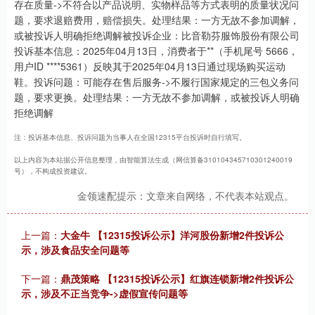
存在质量->不符合以产品说明、实物样品等方式表明的质量状况问
题，要求退赔费用，赔偿损失。处理结果：一方无故不参加调解，
或被投诉人明确拒绝调解被投诉企业：比音勒芬服饰股份有限公司
投诉基本信息：2025年04月13日，消费者于**（手机尾号 5666，
用户ID ****5361）反映其于2025年04月13日通过现场购买运动
鞋。投诉问题：可能存在售后服务->不履行国家规定的三包义务问
题，要求更换。处理结果：一方无故不参加调解，或被投诉人明确
拒绝调解
注：投诉基本信息、投诉问题为当事人在全国12315平台投诉时自行填写。
以上内容为本站据公开信息整理，由智能算法生成（网信算备310104345710301240019
号），不构成投资建议。
金领速配提示：文章来自网络，不代表本站观点。
上一篇：
大金牛 【12315投诉公示】洋河股份新增2件投诉公
示，涉及食品安全问题等
下一篇：
鼎茂策略 【12315投诉公示】红旗连锁新增2件投诉公
示，涉及不正当竞争->虚假宣传问题等