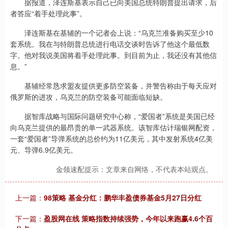
据报道，泽连斯基表示自己已向美国总统特朗普提出请求，后
者答应“着手处理此事”。
泽连斯基在基辅的一个记者会上说：“乌克兰准备购买至少10
套系统。我在与特朗普总统进行电话交谈时告诉了他这个最低数
字。他对我说美国将着手处理此事。到目前为止，我还没有其他信
息。”
基辅经常恳求盟友提供更多防空装备，并警告称由于每天应对
俄罗斯的进攻，乌克兰的防空装备可能面临短缺。
据智库战略与国际问题研究中心称，“爱国者”系统是美国已经
向乌克兰提供的最昂贵的单一武器系统。该智库估计瑞银网配资，
一套“爱国者”导弹系统的总价约为11亿美元，其中发射系统4亿美
元、导弹6.9亿美元。
金领速配提示：文章来自网络，不代表本站观点。
上一篇：
98策略 基金分红：鹏华丰盈债券基金5月27日分红
下一篇：
盈股网在线 策略指数持续强势，今年以来跑赢4.6个百