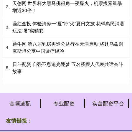
天创网 世界杯大黑马佛得角一夜爆火，机票搜索量暴
2、
增近30倍！
鼎红金投 体验清凉一“夏”带“火”夏日文旅 花样惠民消暑
3、
玩法“暑”实精彩
通牛网 第八届乳房再造公益行在天津启动 将赴乌兹别
4、
克斯坦分享中国诊疗经验
日斗配资 自强不息追光逐梦 五名残疾人代表共话奋斗
5、
故事
金领速配
专业配资
实盘配资平台
友情链接：