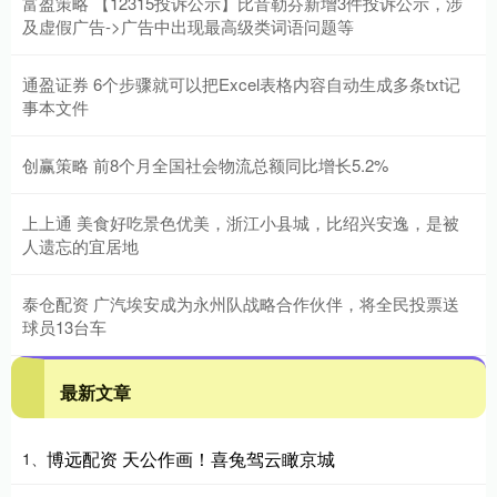
富盈策略 【12315投诉公示】比音勒芬新增3件投诉公示，涉
及虚假广告->广告中出现最高级类词语问题等
通盈证券 6个步骤就可以把Excel表格内容自动生成多条txt记
事本文件
创赢策略 前8个月全国社会物流总额同比增长5.2%
上上通 美食好吃景色优美，浙江小县城，比绍兴安逸，是被
人遗忘的宜居地
泰仓配资 广汽埃安成为永州队战略合作伙伴，将全民投票送
球员13台车
最新文章
博远配资 天公作画！喜兔驾云瞰京城
1、