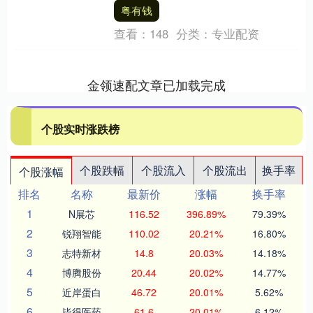
14日，博柏利发布了截至2026年3月2....
粤有钱
查看：
148
分类：
专业配资
金领速配文章已加载完成
个股实时涨跌榜
个股跌幅
个股流入
个股流出
换手率
个股涨幅
排名
名称
最新价
涨幅
换手率
1
N展芯
116.52
396.89%
79.39%
2
锐翔智能
110.02
20.21%
16.80%
3
志特新材
14.8
20.03%
14.18%
4
博腾股份
20.44
20.02%
14.77%
5
近岸蛋白
46.72
20.01%
5.62%
6
毕得医药
61.6
20.01%
6.12%