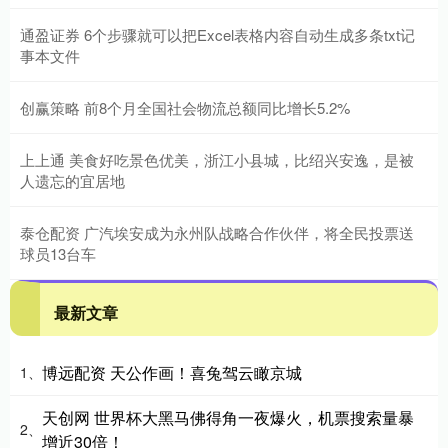
通盈证券 6个步骤就可以把Excel表格内容自动生成多条txt记
事本文件
创赢策略 前8个月全国社会物流总额同比增长5.2%
上上通 美食好吃景色优美，浙江小县城，比绍兴安逸，是被
人遗忘的宜居地
泰仓配资 广汽埃安成为永州队战略合作伙伴，将全民投票送
球员13台车
最新文章
博远配资 天公作画！喜兔驾云瞰京城
1、
天创网 世界杯大黑马佛得角一夜爆火，机票搜索量暴
2、
增近30倍！