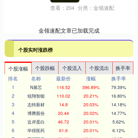
段时间....
查看：
204
分类：
金领速配
金领速配文章已加载完成
个股实时涨跌榜
个股跌幅
个股流入
个股流出
换手率
个股涨幅
排名
名称
最新价
涨幅
换手率
1
N展芯
116.52
396.89%
79.39%
2
锐翔智能
110.02
20.21%
16.80%
3
志特新材
14.8
20.03%
14.18%
4
博腾股份
20.44
20.02%
14.77%
5
近岸蛋白
46.72
20.01%
5.62%
6
毕得医药
61.6
20.01%
6.12%