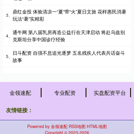
鼎红金投 体验清凉一“夏”带“火”夏日文旅 花样惠民消暑
3、
玩法“暑”实精彩
通牛网 第八届乳房再造公益行在天津启动 将赴乌兹别
4、
克斯坦分享中国诊疗经验
日斗配资 自强不息追光逐梦 五名残疾人代表共话奋斗
5、
故事
金领速配
专业配资
实盘配资平台
友情链接：
Powered by
金领速配
RSS地图
HTML地图
Copyright
© 2023-2026