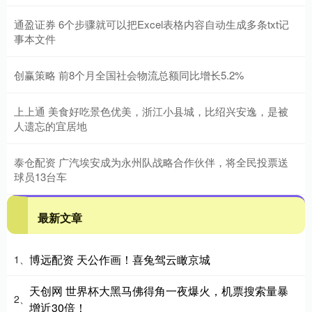
通盈证券 6个步骤就可以把Excel表格内容自动生成多条txt记
事本文件
创赢策略 前8个月全国社会物流总额同比增长5.2%
上上通 美食好吃景色优美，浙江小县城，比绍兴安逸，是被
人遗忘的宜居地
泰仓配资 广汽埃安成为永州队战略合作伙伴，将全民投票送
球员13台车
最新文章
博远配资 天公作画！喜兔驾云瞰京城
1、
天创网 世界杯大黑马佛得角一夜爆火，机票搜索量暴
2、
增近30倍！