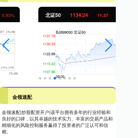
北证50
1134.24
创
11.37
1.01%
金领速配
金领速配|炒股配资开户|该平台拥有多年的行业经验和
良好的口碑，以其卓越的技术实力、丰富的交易产品和
精细化的风险控制服务赢得了投资者的广泛认可和信
赖。