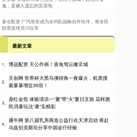
逸，是被人遗忘的宜居地
泰仓配资 广汽埃安成为永州队战略合作伙伴，将全民
投票送球员13台车
最新文章
博远配资 天公作画！喜兔驾云瞰京城
1、
天创网 世界杯大黑马佛得角一夜爆火，机票搜
2、
索量暴增近30倍！
鼎红金投 体验清凉一“夏”带“火”夏日文旅 花样惠
3、
民消暑玩法“暑”实精彩
通牛网 第八届乳房再造公益行在天津启动 将赴
4、
乌兹别克斯坦分享中国诊疗经验