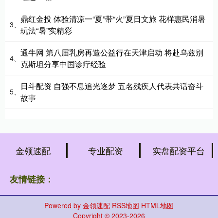
鼎红金投 体验清凉一“夏”带“火”夏日文旅 花样惠民消暑
3、
玩法“暑”实精彩
通牛网 第八届乳房再造公益行在天津启动 将赴乌兹别
4、
克斯坦分享中国诊疗经验
日斗配资 自强不息追光逐梦 五名残疾人代表共话奋斗
5、
故事
金领速配
专业配资
实盘配资平台
友情链接：
Powered by
金领速配
RSS地图
HTML地图
Copyright
© 2023-2026