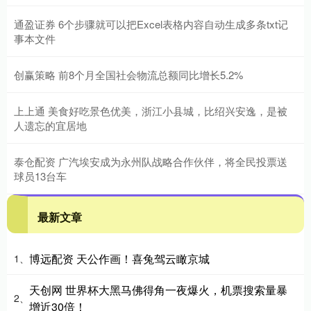
通盈证券 6个步骤就可以把Excel表格内容自动生成多条txt记
事本文件
创赢策略 前8个月全国社会物流总额同比增长5.2%
上上通 美食好吃景色优美，浙江小县城，比绍兴安逸，是被
人遗忘的宜居地
泰仓配资 广汽埃安成为永州队战略合作伙伴，将全民投票送
球员13台车
最新文章
博远配资 天公作画！喜兔驾云瞰京城
1、
天创网 世界杯大黑马佛得角一夜爆火，机票搜索量暴
2、
增近30倍！