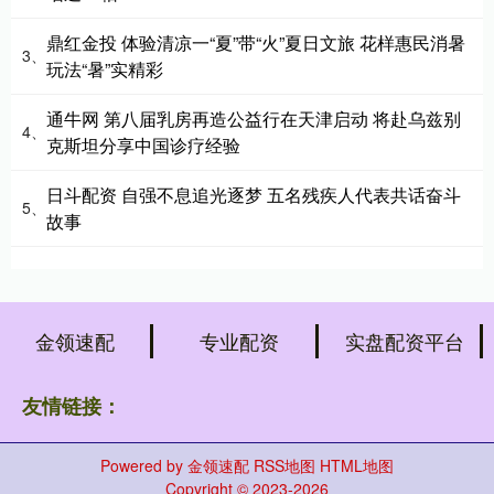
鼎红金投 体验清凉一“夏”带“火”夏日文旅 花样惠民消暑
3、
玩法“暑”实精彩
通牛网 第八届乳房再造公益行在天津启动 将赴乌兹别
4、
克斯坦分享中国诊疗经验
日斗配资 自强不息追光逐梦 五名残疾人代表共话奋斗
5、
故事
金领速配
专业配资
实盘配资平台
友情链接：
Powered by
金领速配
RSS地图
HTML地图
Copyright
© 2023-2026