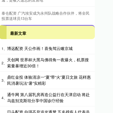
泰仓配资 广汽埃安成为永州队战略合作伙伴，将全民
投票送球员13台车
最新文章
博远配资 天公作画！喜兔驾云瞰京城
1、
天创网 世界杯大黑马佛得角一夜爆火，机票搜
2、
索量暴增近30倍！
鼎红金投 体验清凉一“夏”带“火”夏日文旅 花样惠
3、
民消暑玩法“暑”实精彩
通牛网 第八届乳房再造公益行在天津启动 将赴
4、
乌兹别克斯坦分享中国诊疗经验
日斗配资 自强不息追光逐梦 五名残疾人代表共