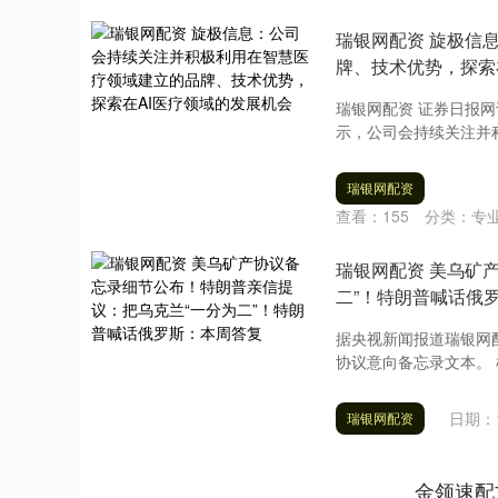
瑞银网配资 旋极信
牌、技术优势，探索
瑞银网配资 证券日报网
示，公司会持续关注并积
瑞银网配资
查看：
155
分类：
专
瑞银网配资 美乌矿
二”！特朗普喊话俄
据央视新闻报道瑞银网
协议意向备忘录文本。 
日期：1
瑞银网配资
金领速配