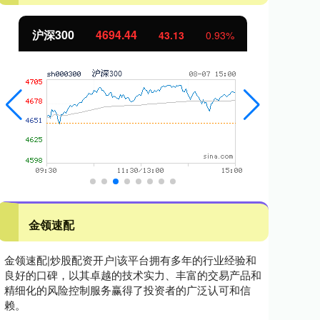
北证50
1134.24
创
11.37
1.01%
金领速配
金领速配|炒股配资开户|该平台拥有多年的行业经验和
良好的口碑，以其卓越的技术实力、丰富的交易产品和
精细化的风险控制服务赢得了投资者的广泛认可和信
赖。