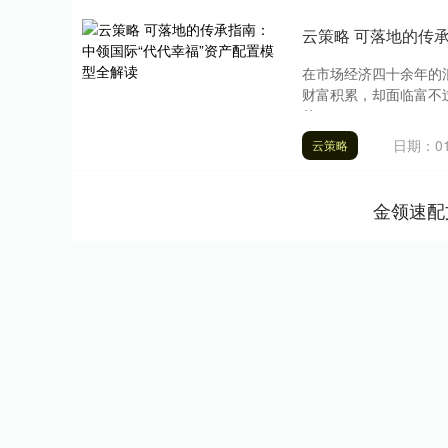
云策略 可落地的传
在市场经济四十余年的
财富积累，却面临富不
传....
日期：01
云策略
金领速配