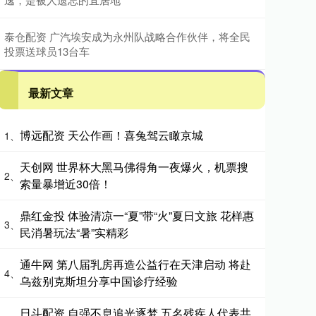
泰仓配资 广汽埃安成为永州队战略合作伙伴，将全民
投票送球员13台车
最新文章
博远配资 天公作画！喜兔驾云瞰京城
1、
天创网 世界杯大黑马佛得角一夜爆火，机票搜
2、
索量暴增近30倍！
鼎红金投 体验清凉一“夏”带“火”夏日文旅 花样惠
3、
民消暑玩法“暑”实精彩
通牛网 第八届乳房再造公益行在天津启动 将赴
4、
乌兹别克斯坦分享中国诊疗经验
日斗配资 自强不息追光逐梦 五名残疾人代表共